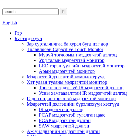
English
Гэр
Бүтээгдэхүүн
Зар сурталчилгаа ба хурал бүгд нэг дор
Төлөвлөсөн Capacitive Touch Monitor
Муруй тоглоомын мэдрэгчтэй дэлгэц
Урд талын мэдрэгчтэй монитор
LED гэрэлтүүлгийн мэдрэгчтэй монитор
Арын мэдрэгчтэй монитор
Мэдрэгчтэй дэлгэцтэй компьютерууд
Хэт улаан туяаны мэдрэгчтэй монитор
Тоос нэвтэрдэггүй IR мэдрэгчтэй дэлгэц
Усны хамгаалалттай IR мэдрэгчтэй дэлгэц
Гадна өндөр гэрэлтэй мэдрэгчтэй монитор
Мэдрэгчтэй дэлгэцийн бүрэлдэхүүн хэсгүүд
IR мэдрэгчтэй дэлгэц
PCAP мэдрэгчтэй тугалган цаас
PCAP мэдрэгчтэй дэлгэц
SAW мэдрэгчтэй дэлгэц
Аж үйлдвэрийн мэдрэгчтэй дэлгэц