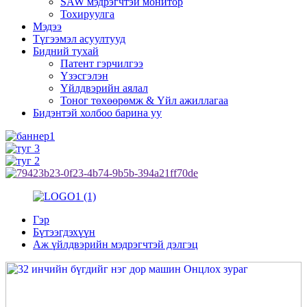
SAW мэдрэгчтэй монитор
Тохируулга
Мэдээ
Түгээмэл асуултууд
Бидний тухай
Патент гэрчилгээ
Үзэсгэлэн
Үйлдвэрийн аялал
Тоног төхөөрөмж & Үйл ажиллагаа
Бидэнтэй холбоо барина уу
Гэр
Бүтээгдэхүүн
Аж үйлдвэрийн мэдрэгчтэй дэлгэц