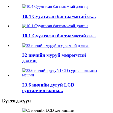
10.4 Суулгасан багтаамжтай ск...
10.1 Суулгасан багтаамжтай ск...
32 инчийн муруй мэдрэгчтэй
дэлгэц
23.6 инчийн дугуй LCD
сурталчилгааны...
Бүтээгдэхүүн