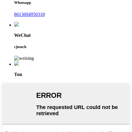
Whatsapp
8613694950318
WeChat
cjtouch
Топ