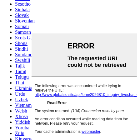
Sesotho
Sinhala
Slovak
Slovenian
Somali
Samoan
Scots Gaelic
Shona
Sindhi
Sundanese
Swahili
Tajik
Tamil
Telugu
Thai
Ukrainian
Urdu
Uzbek
Vietnamese
Welsh
Xhosa
Yiddish
Yoruba
Zulu
Kinyarwanda