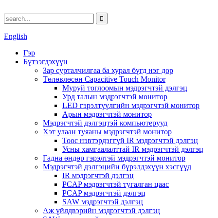
English
Гэр
Бүтээгдэхүүн
Зар сурталчилгаа ба хурал бүгд нэг дор
Төлөвлөсөн Capacitive Touch Monitor
Муруй тоглоомын мэдрэгчтэй дэлгэц
Урд талын мэдрэгчтэй монитор
LED гэрэлтүүлгийн мэдрэгчтэй монитор
Арын мэдрэгчтэй монитор
Мэдрэгчтэй дэлгэцтэй компьютерууд
Хэт улаан туяаны мэдрэгчтэй монитор
Тоос нэвтэрдэггүй IR мэдрэгчтэй дэлгэц
Усны хамгаалалттай IR мэдрэгчтэй дэлгэц
Гадна өндөр гэрэлтэй мэдрэгчтэй монитор
Мэдрэгчтэй дэлгэцийн бүрэлдэхүүн хэсгүүд
IR мэдрэгчтэй дэлгэц
PCAP мэдрэгчтэй тугалган цаас
PCAP мэдрэгчтэй дэлгэц
SAW мэдрэгчтэй дэлгэц
Аж үйлдвэрийн мэдрэгчтэй дэлгэц