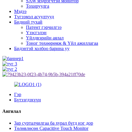
SAW мэдрэгчтэй монитор
Тохируулга
Мэдээ
Түгээмэл асуултууд
Бидний тухай
Патент гэрчилгээ
Үзэсгэлэн
Үйлдвэрийн аялал
Тоног төхөөрөмж & Үйл ажиллагаа
Бидэнтэй холбоо барина уу
Гэр
Бүтээгдэхүүн
Ангилал
Зар сурталчилгаа ба хурал бүгд нэг дор
Төлөвлөсөн Capacitive Touch Monitor