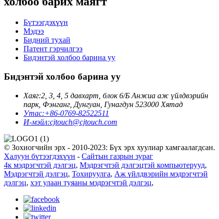
холбоо барих маягт
Бүтээгдэхүүн
Мэдээ
Бидний тухай
Патент гэрчилгээ
Бидэнтэй холбоо барина уу
Бидэнтэй холбоо барина уу
Хаяг:
2, 3, 4, 5 давхарт, блок 6/Б Анжиа аж үйлдвэрийн
парк, Фэнганг, Дунгуан, Гунагдун 523000 Хятад
Утас:
+86-0769-82522511
И-мэйл:
cjtouch@cjtouch.com
© Зохиогчийн эрх - 2010-2023: Бүх эрх хуулиар хамгаалагдсан.
Халуун бүтээгдэхүүн
-
Сайтын газрын зураг
4к мэдрэгчтэй дэлгэц
,
Мэдрэгчтэй дэлгэцтэй компьютерууд
,
Мэдрэгчтэй дэлгэц
,
Тохируулга
,
Аж үйлдвэрийн мэдрэгчтэй
дэлгэц
,
хэт улаан туяаны мэдрэгчтэй дэлгэц
,