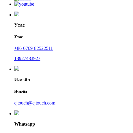
Утас
Утас
+86-0769-82522511
13927483927
И-мэйл
И-мэйл
cjtouch@cjtouch.com
Whatsapp