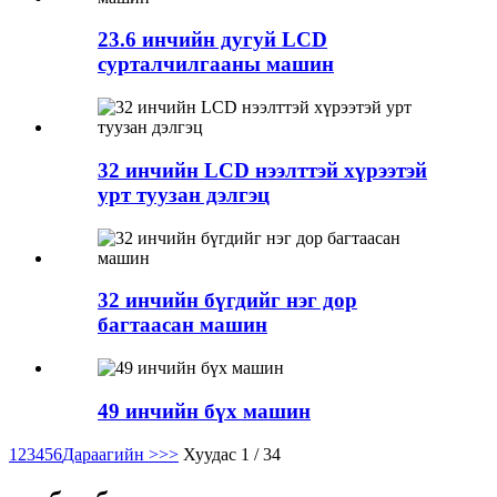
23.6 инчийн дугуй LCD
сурталчилгааны машин
32 инчийн LCD нээлттэй хүрээтэй
урт туузан дэлгэц
32 инчийн бүгдийг нэг дор
багтаасан машин
49 инчийн бүх машин
1
2
3
4
5
6
Дараагийн >
>>
Хуудас 1 / 34