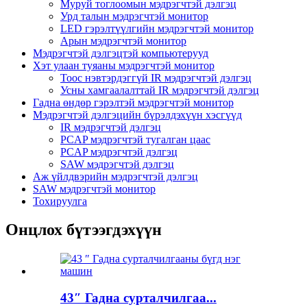
Муруй тоглоомын мэдрэгчтэй дэлгэц
Урд талын мэдрэгчтэй монитор
LED гэрэлтүүлгийн мэдрэгчтэй монитор
Арын мэдрэгчтэй монитор
Мэдрэгчтэй дэлгэцтэй компьютерууд
Хэт улаан туяаны мэдрэгчтэй монитор
Тоос нэвтэрдэггүй IR мэдрэгчтэй дэлгэц
Усны хамгаалалттай IR мэдрэгчтэй дэлгэц
Гадна өндөр гэрэлтэй мэдрэгчтэй монитор
Мэдрэгчтэй дэлгэцийн бүрэлдэхүүн хэсгүүд
IR мэдрэгчтэй дэлгэц
PCAP мэдрэгчтэй тугалган цаас
PCAP мэдрэгчтэй дэлгэц
SAW мэдрэгчтэй дэлгэц
Аж үйлдвэрийн мэдрэгчтэй дэлгэц
SAW мэдрэгчтэй монитор
Тохируулга
Онцлох бүтээгдэхүүн
43″ Гадна сурталчилгаа...