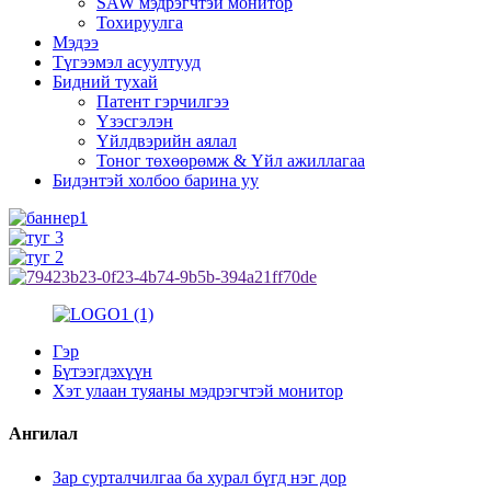
SAW мэдрэгчтэй монитор
Тохируулга
Мэдээ
Түгээмэл асуултууд
Бидний тухай
Патент гэрчилгээ
Үзэсгэлэн
Үйлдвэрийн аялал
Тоног төхөөрөмж & Үйл ажиллагаа
Бидэнтэй холбоо барина уу
Гэр
Бүтээгдэхүүн
Хэт улаан туяаны мэдрэгчтэй монитор
Ангилал
Зар сурталчилгаа ба хурал бүгд нэг дор