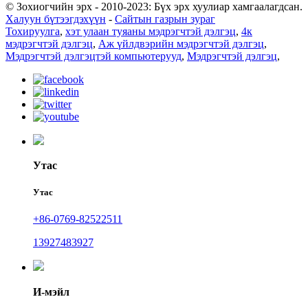
© Зохиогчийн эрх - 2010-2023: Бүх эрх хуулиар хамгаалагдсан.
Халуун бүтээгдэхүүн
-
Сайтын газрын зураг
Тохируулга
,
хэт улаан туяаны мэдрэгчтэй дэлгэц
,
4к
мэдрэгчтэй дэлгэц
,
Аж үйлдвэрийн мэдрэгчтэй дэлгэц
,
Мэдрэгчтэй дэлгэцтэй компьютерууд
,
Мэдрэгчтэй дэлгэц
,
Утас
Утас
+86-0769-82522511
13927483927
И-мэйл