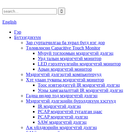
English
Гэр
Бүтээгдэхүүн
Зар сурталчилгаа ба хурал бүгд нэг дор
Төлөвлөсөн Capacitive Touch Monitor
Муруй тоглоомын мэдрэгчтэй дэлгэц
Урд талын мэдрэгчтэй монитор
LED гэрэлтүүлгийн мэдрэгчтэй монитор
Арын мэдрэгчтэй монитор
Мэдрэгчтэй дэлгэцтэй компьютерууд
Хэт улаан туяаны мэдрэгчтэй монитор
Тоос нэвтэрдэггүй IR мэдрэгчтэй дэлгэц
Усны хамгаалалттай IR мэдрэгчтэй дэлгэц
Гадна өндөр тод мэдрэгчтэй дэлгэц
Мэдрэгчтэй дэлгэцийн бүрэлдэхүүн хэсгүүд
IR мэдрэгчтэй дэлгэц
PCAP мэдрэгчтэй тугалган цаас
PCAP мэдрэгчтэй дэлгэц
SAW мэдрэгчтэй дэлгэц
Аж үйлдвэрийн мэдрэгчтэй дэлгэц