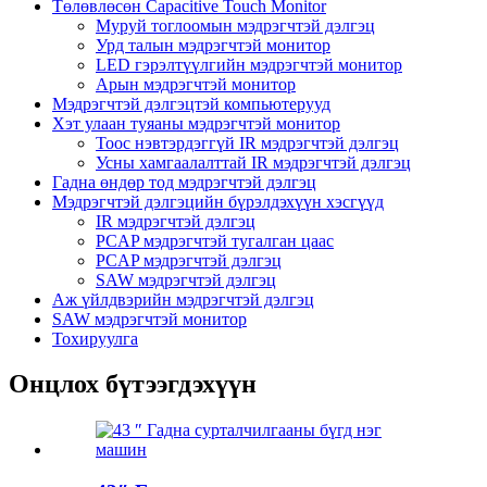
Төлөвлөсөн Capacitive Touch Monitor
Муруй тоглоомын мэдрэгчтэй дэлгэц
Урд талын мэдрэгчтэй монитор
LED гэрэлтүүлгийн мэдрэгчтэй монитор
Арын мэдрэгчтэй монитор
Мэдрэгчтэй дэлгэцтэй компьютерууд
Хэт улаан туяаны мэдрэгчтэй монитор
Тоос нэвтэрдэггүй IR мэдрэгчтэй дэлгэц
Усны хамгаалалттай IR мэдрэгчтэй дэлгэц
Гадна өндөр тод мэдрэгчтэй дэлгэц
Мэдрэгчтэй дэлгэцийн бүрэлдэхүүн хэсгүүд
IR мэдрэгчтэй дэлгэц
PCAP мэдрэгчтэй тугалган цаас
PCAP мэдрэгчтэй дэлгэц
SAW мэдрэгчтэй дэлгэц
Аж үйлдвэрийн мэдрэгчтэй дэлгэц
SAW мэдрэгчтэй монитор
Тохируулга
Онцлох бүтээгдэхүүн