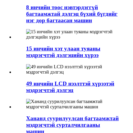
8 инчийн тоос нэвтэрдэггүй
багтаамжтай дэлгэц бүхий бүгдийг
нэг дор багтаасан машин
15 инчийн хэт улаан туяаны
мэдрэгчтэй дэлгэцийн хүрээ
49 инчийн LCD нээлттэй хүрээтэй
мэдрэгчтэй дэлгэц
Хананд суурилуулсан багтаамжтай
мэдрэгчтэй сурталчилгааны
машин