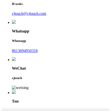
И-мэйл
cjtouch@cjtouch.com
Whatsapp
Whatsapp
8613694950318
WeChat
cjtouch
Топ