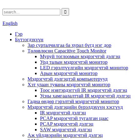
English
Гэр
Бүтээгдэхүүн
Зар сурталчилгаа ба хурал бүгд нэг дор
Төлөвлөсөн Capacitive Touch Monitor
Муруй тоглоомын мэдрэгчтэй дэлгэц
Урд талын мэдрэгчтэй монитор
LED гэрэлтүүлгийн мэдрэгчтэй монитор
Арын мэдрэгчтэй монитор
Мэдрэгчтэй дэлгэцтэй компьютерууд
Хэт улаан туяаны мэдрэгчтэй монитор
Тоос нэвтэрдэггүй IR мэдрэгчтэй дэлгэц
Усны хамгаалалттай IR мэдрэгчтэй дэлгэц
Гадна өндөр гэрэлтэй мэдрэгчтэй монитор
Мэдрэгчтэй дэлгэцийн бүрэлдэхүүн хэсгүүд
IR мэдрэгчтэй дэлгэц
PCAP мэдрэгчтэй тугалган цаас
PCAP мэдрэгчтэй дэлгэц
SAW мэдрэгчтэй дэлгэц
Аж үйлдвэрийн мэдрэгчтэй дэлгэц