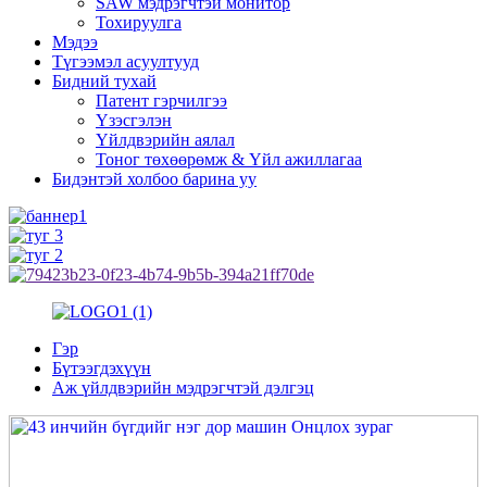
SAW мэдрэгчтэй монитор
Тохируулга
Мэдээ
Түгээмэл асуултууд
Бидний тухай
Патент гэрчилгээ
Үзэсгэлэн
Үйлдвэрийн аялал
Тоног төхөөрөмж & Үйл ажиллагаа
Бидэнтэй холбоо барина уу
Гэр
Бүтээгдэхүүн
Аж үйлдвэрийн мэдрэгчтэй дэлгэц