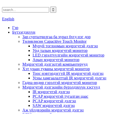
English
Гэр
Бүтээгдэхүүн
Зар сурталчилгаа ба хурал бүгд нэг дор
Төлөвлөсөн Capacitive Touch Monitor
Муруй тоглоомын мэдрэгчтэй дэлгэц
Урд талын мэдрэгчтэй монитор
LED гэрэлтүүлгийн мэдрэгчтэй монитор
Арын мэдрэгчтэй монитор
Мэдрэгчтэй дэлгэцтэй компьютерууд
Хэт улаан туяаны мэдрэгчтэй монитор
Тоос нэвтэрдэггүй IR мэдрэгчтэй дэлгэц
Усны хамгаалалттай IR мэдрэгчтэй дэлгэц
Гадна өндөр гэрэлтэй мэдрэгчтэй монитор
Мэдрэгчтэй дэлгэцийн бүрэлдэхүүн хэсгүүд
IR мэдрэгчтэй дэлгэц
PCAP мэдрэгчтэй тугалган цаас
PCAP мэдрэгчтэй дэлгэц
SAW мэдрэгчтэй дэлгэц
Аж үйлдвэрийн мэдрэгчтэй дэлгэц