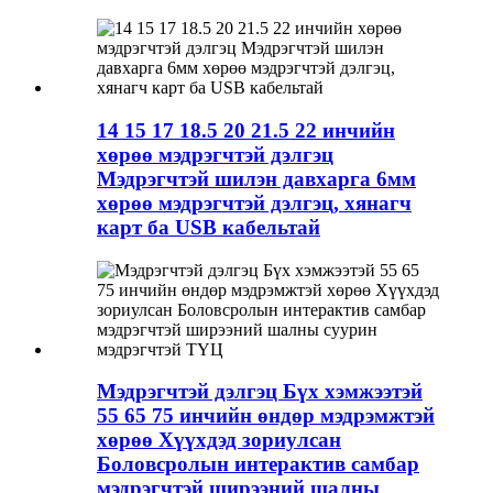
14 15 17 18.5 20 21.5 22 инчийн
хөрөө мэдрэгчтэй дэлгэц
Мэдрэгчтэй шилэн давхарга 6мм
хөрөө мэдрэгчтэй дэлгэц, хянагч
карт ба USB кабельтай
Мэдрэгчтэй дэлгэц Бүх хэмжээтэй
55 65 75 инчийн өндөр мэдрэмжтэй
хөрөө Хүүхдэд зориулсан
Боловсролын интерактив самбар
мэдрэгчтэй ширээний шалны