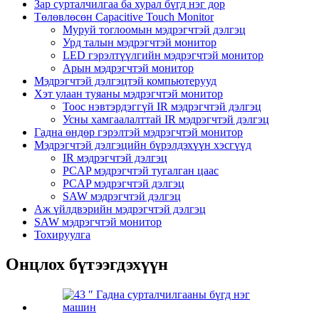
Зар сурталчилгаа ба хурал бүгд нэг дор
Төлөвлөсөн Capacitive Touch Monitor
Муруй тоглоомын мэдрэгчтэй дэлгэц
Урд талын мэдрэгчтэй монитор
LED гэрэлтүүлгийн мэдрэгчтэй монитор
Арын мэдрэгчтэй монитор
Мэдрэгчтэй дэлгэцтэй компьютерууд
Хэт улаан туяаны мэдрэгчтэй монитор
Тоос нэвтэрдэггүй IR мэдрэгчтэй дэлгэц
Усны хамгаалалттай IR мэдрэгчтэй дэлгэц
Гадна өндөр гэрэлтэй мэдрэгчтэй монитор
Мэдрэгчтэй дэлгэцийн бүрэлдэхүүн хэсгүүд
IR мэдрэгчтэй дэлгэц
PCAP мэдрэгчтэй тугалган цаас
PCAP мэдрэгчтэй дэлгэц
SAW мэдрэгчтэй дэлгэц
Аж үйлдвэрийн мэдрэгчтэй дэлгэц
SAW мэдрэгчтэй монитор
Тохируулга
Онцлох бүтээгдэхүүн