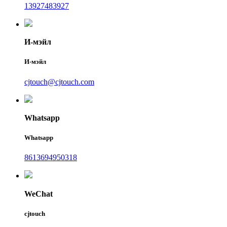
13927483927
И-мэйл
И-мэйл
cjtouch@cjtouch.com
Whatsapp
Whatsapp
8613694950318
WeChat
cjtouch