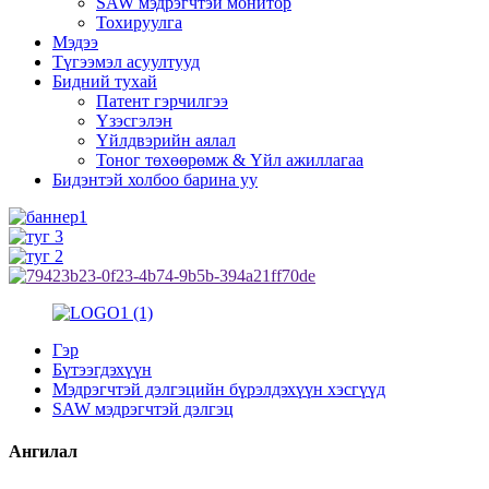
SAW мэдрэгчтэй монитор
Тохируулга
Мэдээ
Түгээмэл асуултууд
Бидний тухай
Патент гэрчилгээ
Үзэсгэлэн
Үйлдвэрийн аялал
Тоног төхөөрөмж & Үйл ажиллагаа
Бидэнтэй холбоо барина уу
Гэр
Бүтээгдэхүүн
Мэдрэгчтэй дэлгэцийн бүрэлдэхүүн хэсгүүд
SAW мэдрэгчтэй дэлгэц
Ангилал