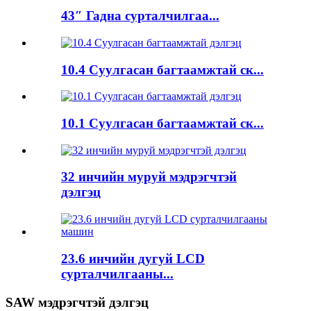
43″ Гадна сурталчилгаа...
10.4 Суулгасан багтаамжтай ск...
10.1 Суулгасан багтаамжтай ск...
32 инчийн муруй мэдрэгчтэй
дэлгэц
23.6 инчийн дугуй LCD
сурталчилгааны...
SAW мэдрэгчтэй дэлгэц