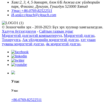
Хаяг:
2, 3, 4, 5 давхарт, блок 6/Б Анжиа аж үйлдвэрийн
парк, Фэнганг, Дунгуан, Гунагдун 523000 Хятад
Утас:
+86-0769-82522511
И-мэйл:
cjtouch@cjtouch.com
© Зохиогчийн эрх - 2010-2023: Бүх эрх хуулиар хамгаалагдсан.
Халуун бүтээгдэхүүн
-
Сайтын газрын зураг
Мэдрэгчтэй дэлгэцтэй компьютерууд
,
Мэдрэгчтэй дэлгэц
,
Тохируулга
,
Аж үйлдвэрийн мэдрэгчтэй дэлгэц
,
хэт улаан
туяаны мэдрэгчтэй дэлгэц
,
4к мэдрэгчтэй дэлгэц
,
Утас
Утас
+86-0769-82522511