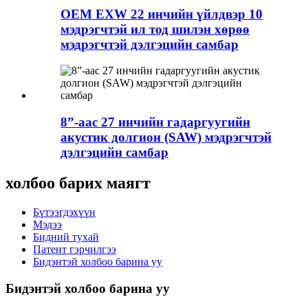
OEM EXW 22 инчийн үйлдвэр 10
мэдрэгчтэй ил тод шилэн хөрөө
мэдрэгчтэй дэлгэцийн самбар
8”-аас 27 инчийн гадаргуугийн
акустик долгион (SAW) мэдрэгчтэй
дэлгэцийн самбар
холбоо барих маягт
Бүтээгдэхүүн
Мэдээ
Бидний тухай
Патент гэрчилгээ
Бидэнтэй холбоо барина уу
Бидэнтэй холбоо барина уу