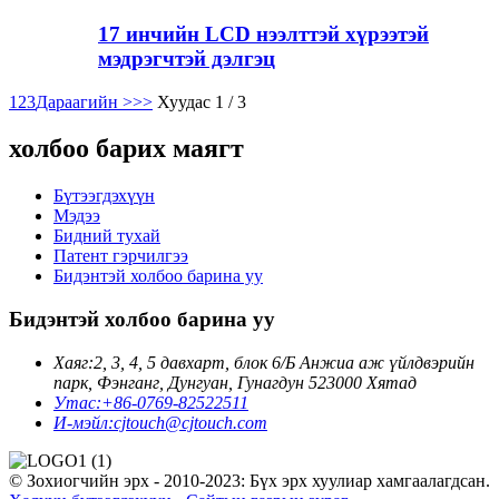
17 инчийн LCD нээлттэй хүрээтэй
мэдрэгчтэй дэлгэц
1
2
3
Дараагийн >
>>
Хуудас 1 / 3
холбоо барих маягт
Бүтээгдэхүүн
Мэдээ
Бидний тухай
Патент гэрчилгээ
Бидэнтэй холбоо барина уу
Бидэнтэй холбоо барина уу
Хаяг:
2, 3, 4, 5 давхарт, блок 6/Б Анжиа аж үйлдвэрийн
парк, Фэнганг, Дунгуан, Гунагдун 523000 Хятад
Утас:
+86-0769-82522511
И-мэйл:
cjtouch@cjtouch.com
© Зохиогчийн эрх - 2010-2023: Бүх эрх хуулиар хамгаалагдсан.