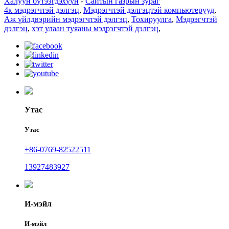
Халуун бүтээгдэхүүн
-
Сайтын газрын зураг
4к мэдрэгчтэй дэлгэц
,
Мэдрэгчтэй дэлгэцтэй компьютерууд
,
Аж үйлдвэрийн мэдрэгчтэй дэлгэц
,
Тохируулга
,
Мэдрэгчтэй
дэлгэц
,
хэт улаан туяаны мэдрэгчтэй дэлгэц
,
Утас
Утас
+86-0769-82522511
13927483927
И-мэйл
И-мэйл