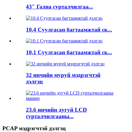
43″ Гадна сурталчилгаа...
10.4 Суулгасан багтаамжтай ск...
10.1 Суулгасан багтаамжтай ск...
32 инчийн муруй мэдрэгчтэй
дэлгэц
23.6 инчийн дугуй LCD
сурталчилгааны...
PCAP мэдрэгчтэй дэлгэц