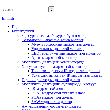
English
Гэр
Бүтээгдэхүүн
Зар сурталчилгаа ба хурал бүгд нэг дор
Төлөвлөсөн Capacitive Touch Monitor
Муруй тоглоомын мэдрэгчтэй дэлгэц
Урд талын мэдрэгчтэй монитор
LED гэрэлтүүлгийн мэдрэгчтэй монитор
Арын мэдрэгчтэй монитор
Мэдрэгчтэй дэлгэцтэй компьютерууд
Хэт улаан туяаны мэдрэгчтэй монитор
Тоос нэвтэрдэггүй IR мэдрэгчтэй дэлгэц
Усны хамгаалалттай IR мэдрэгчтэй дэлгэц
Гадна өндөр тод мэдрэгчтэй дэлгэц
Мэдрэгчтэй дэлгэцийн бүрэлдэхүүн хэсгүүд
IR мэдрэгчтэй дэлгэц
PCAP мэдрэгчтэй тугалган цаас
PCAP мэдрэгчтэй дэлгэц
SAW мэдрэгчтэй дэлгэц
Аж үйлдвэрийн мэдрэгчтэй дэлгэц