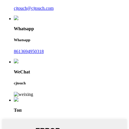
cjtouch@cjtouch.com
Whatsapp
Whatsapp
8613694950318
WeChat
cjtouch
Топ