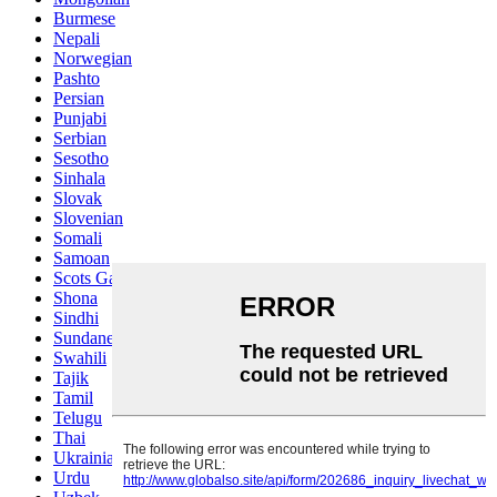
Burmese
Nepali
Norwegian
Pashto
Persian
Punjabi
Serbian
Sesotho
Sinhala
Slovak
Slovenian
Somali
Samoan
Scots Gaelic
Shona
Sindhi
Sundanese
Swahili
Tajik
Tamil
Telugu
Thai
Ukrainian
Urdu