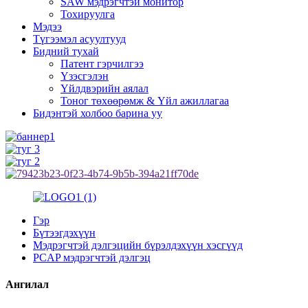
SAW мэдрэгчтэй монитор
Тохируулга
Мэдээ
Түгээмэл асуултууд
Бидний тухай
Патент гэрчилгээ
Үзэсгэлэн
Үйлдвэрийн аялал
Тоног төхөөрөмж & Үйл ажиллагаа
Бидэнтэй холбоо барина уу
Гэр
Бүтээгдэхүүн
Мэдрэгчтэй дэлгэцийн бүрэлдэхүүн хэсгүүд
PCAP мэдрэгчтэй дэлгэц
Ангилал