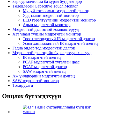
Зар сурталчилгаа ба хурал бүгд нэг дор
Төлөвлөсөн Capacitive Touch Monitor
Муруй тоглоомын мэдрэгчтэй дэлгэц
Урд талын мэдрэгчтэй монитор
LED гэрэлтүүлгийн мэдрэгчтэй монитор
Арын мэдрэгчтэй монитор
Мэдрэгчтэй дэлгэцтэй компьютерууд
Хэт улаан туяаны мэдрэгчтэй монитор
Тоос нэвтэрдэггүй IR мэдрэгчтэй дэлгэц
Усны хамгаалалттай IR мэдрэгчтэй дэлгэц
Гадна өндөр тод мэдрэгчтэй дэлгэц
Мэдрэгчтэй дэлгэцийн бүрэлдэхүүн хэсгүүд
IR мэдрэгчтэй дэлгэц
PCAP мэдрэгчтэй тугалган цаас
PCAP мэдрэгчтэй дэлгэц
SAW мэдрэгчтэй дэлгэц
Аж үйлдвэрийн мэдрэгчтэй дэлгэц
SAW мэдрэгчтэй монитор
Тохируулга
Онцлох бүтээгдэхүүн