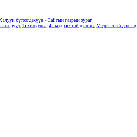
Халуун бүтээгдэхүүн
-
Сайтын газрын зураг
пьютерууд
,
Тохируулга
,
4к мэдрэгчтэй дэлгэц
,
Мэдрэгчтэй дэлгэц