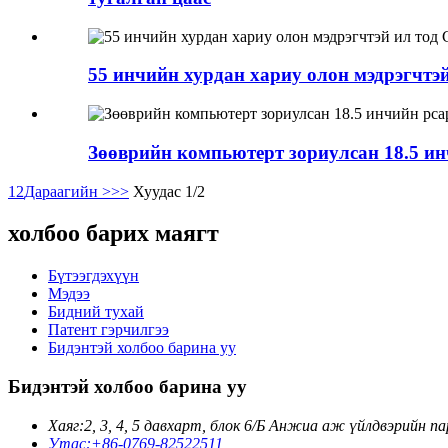
55 инчийн хурдан хариу олон мэдрэгчтэй 
Зөөврийн компьютерт зориулсан 18.5 инч
1
2
Дараагийн >
>>
Хуудас 1/2
холбоо барих маягт
Бүтээгдэхүүн
Мэдээ
Бидний тухай
Патент гэрчилгээ
Бидэнтэй холбоо барина уу
Бидэнтэй холбоо барина уу
Хаяг:
2, 3, 4, 5 давхарт, блок 6/Б Анжиа аж үйлдвэрийн п
Утас:
+86-0769-82522511