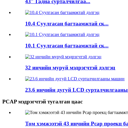
43″ Гадна сурталчилгаа...
10.4 Суулгасан багтаамжтай ск...
10.1 Суулгасан багтаамжтай ск...
32 инчийн муруй мэдрэгчтэй дэлгэц
23.6 инчийн дугуй LCD сурталчилгааны.
PCAP мэдрэгчтэй тугалган цаас
Том хэмжээтэй 43 инчийн Pcap проекц б