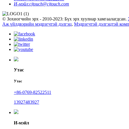
И-мэйл:
cjtouch@cjtouch.com
© Зохиогчийн эрх - 2010-2023: Бүх эрх хуулиар хамгаалагдсан.
Аж үйлдвэрийн мэдрэгчтэй дэлгэц
,
Мэдрэгчтэй дэлгэцтэй ком
Утас
Утас
+86-0769-82522511
13927483927
И-мэйл