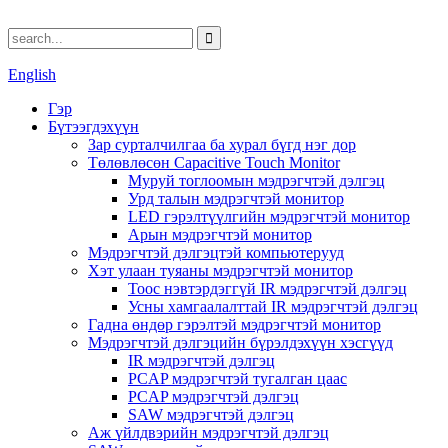
English
Гэр
Бүтээгдэхүүн
Зар сурталчилгаа ба хурал бүгд нэг дор
Төлөвлөсөн Capacitive Touch Monitor
Муруй тоглоомын мэдрэгчтэй дэлгэц
Урд талын мэдрэгчтэй монитор
LED гэрэлтүүлгийн мэдрэгчтэй монитор
Арын мэдрэгчтэй монитор
Мэдрэгчтэй дэлгэцтэй компьютерууд
Хэт улаан туяаны мэдрэгчтэй монитор
Тоос нэвтэрдэггүй IR мэдрэгчтэй дэлгэц
Усны хамгаалалттай IR мэдрэгчтэй дэлгэц
Гадна өндөр гэрэлтэй мэдрэгчтэй монитор
Мэдрэгчтэй дэлгэцийн бүрэлдэхүүн хэсгүүд
IR мэдрэгчтэй дэлгэц
PCAP мэдрэгчтэй тугалган цаас
PCAP мэдрэгчтэй дэлгэц
SAW мэдрэгчтэй дэлгэц
Аж үйлдвэрийн мэдрэгчтэй дэлгэц