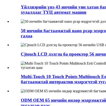
Үйлдвэрийн үнэ 43 инчийн уян хатан ба
худалддаг ТҮЦ автомат машин
50 инчийн багтаамжтай нано pcap мэдрэг
гадаа
Cjtouch LCD дэлгэц ба проектор 56 инч
Multi-Touch 10 Touch Points Multitouch
багтаамжтай интерактив мэдрэгчтэй туг
ODM OEM 65 инчийн өндөр мэдрэмжтэй б
тугалган цаас