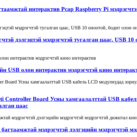
гтаамжтай интерактив Pcap Raspberry Pi мэдрэгчт
чтэй дэлгэцтэй мэдрэгчтэй тугалган цаас, USB 10 о
ийн USB олон интерактив мэдрэгчтэй кино интерак
 Eeti Controller Board Усны хамгаалалттай USB ка
алган цаас
агтаамжтай мэдрэгчтэй дэлгэцийн мэдрэгчтэй мэ