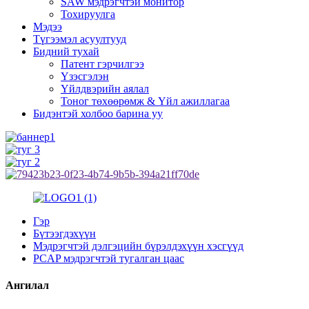
SAW мэдрэгчтэй монитор
Тохируулга
Мэдээ
Түгээмэл асуултууд
Бидний тухай
Патент гэрчилгээ
Үзэсгэлэн
Үйлдвэрийн аялал
Тоног төхөөрөмж & Үйл ажиллагаа
Бидэнтэй холбоо барина уу
Гэр
Бүтээгдэхүүн
Мэдрэгчтэй дэлгэцийн бүрэлдэхүүн хэсгүүд
PCAP мэдрэгчтэй тугалган цаас
Ангилал