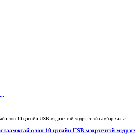
..
агтаамжтай олон 10 цэгийн USB мэдрэгчтэй мэдрэг