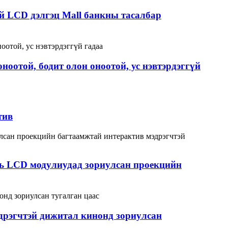
эй LCD дэлгэц Mall банкны тасалбар
ноотой, бодит олон оноотой, ус нэвтэрдэггүй
тив
бель LCD модулиудад зориулсан проекцийн
дрэгчтэй дижитал кинонд зориулсан