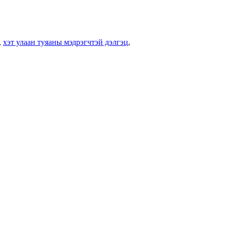
,
хэт улаан туяаны мэдрэгчтэй дэлгэц
,