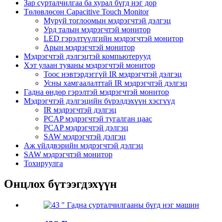
Зар сурталчилгаа ба хурал бүгд нэг дор
Төлөвлөсөн Capacitive Touch Monitor
Муруй тоглоомын мэдрэгчтэй дэлгэц
Урд талын мэдрэгчтэй монитор
LED гэрэлтүүлгийн мэдрэгчтэй монитор
Арын мэдрэгчтэй монитор
Мэдрэгчтэй дэлгэцтэй компьютерууд
Хэт улаан туяаны мэдрэгчтэй монитор
Тоос нэвтэрдэггүй IR мэдрэгчтэй дэлгэц
Усны хамгаалалттай IR мэдрэгчтэй дэлгэц
Гадна өндөр гэрэлтэй мэдрэгчтэй монитор
Мэдрэгчтэй дэлгэцийн бүрэлдэхүүн хэсгүүд
IR мэдрэгчтэй дэлгэц
PCAP мэдрэгчтэй тугалган цаас
PCAP мэдрэгчтэй дэлгэц
SAW мэдрэгчтэй дэлгэц
Аж үйлдвэрийн мэдрэгчтэй дэлгэц
SAW мэдрэгчтэй монитор
Тохируулга
Онцлох бүтээгдэхүүн