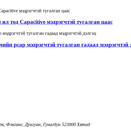
ил тод Capacitive мэдрэгчтэй тугалган цаас
ийн pcap мэдрэгчтэй тугалган гадаад мэдрэгчтэй 
арк, Фэнганг, Дунгуан, Гунагдун 523000 Хятад