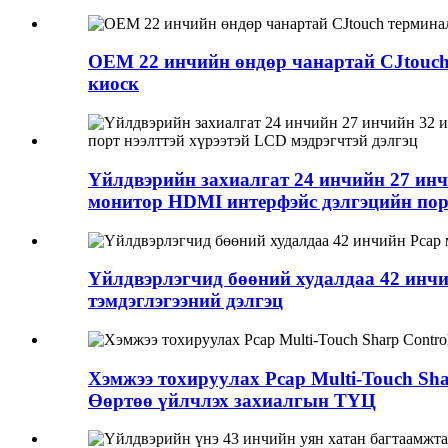
OEM 22 инчийн өндөр чанартай CJtouch 
киоск
Үйлдвэрийн захиалгат 24 инчийн 27 инч
монитор HDMI интерфэйс дэлгэцийн порт
Үйлдвэрлэгчид бөөний худалдаа 42 инч
тэмдэглэгээний дэлгэц
Хэмжээ тохируулах Pcap Multi-Touch Sh
Өөртөө үйлчлэх захиалгын ТҮЦ