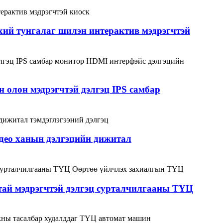
хий тунгалаг шилэн интерактив мэдрэгчтэй
 олон мэдрэгчтэй дэлгэц IPS самбар
идео ханын дэлгэцийн дижитал
жтай мэдрэгчтэй дэлгэц сурталчилгааны ТҮЦ