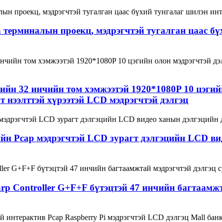
терминалын проекц, мэдрэгчтэй тугалган цаас бү
ийн 32 инчийн том хэмжээтэй 1920*1080P 10 цэгийн
 нээлттэй хүрээтэй LCD мэдрэгчтэй дэлгэц
ийн Pcap мэдрэгчтэй LCD зурагт дэлгэцийн LCD в
arp Controller G+F+F бүтэцтэй 47 инчийн багтаам